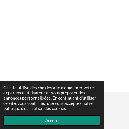
Ce site utilise des cookies afin d’améliorer votre
expérience utilisateur et vous proposer des
annonces personnalisées. En continuant d'utiliser
ce site, vous confirmez que vous acceptez notre
© 2023 - 2026 randosansfrontiere
politique d’utilisation des cookies.
Propulsé par
Webador
Accord